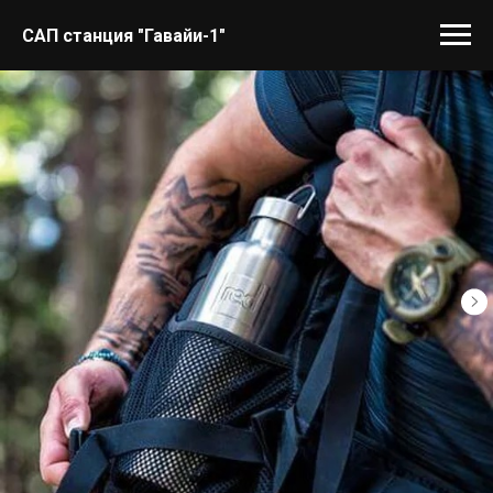
САП станция "Гавайи-1"