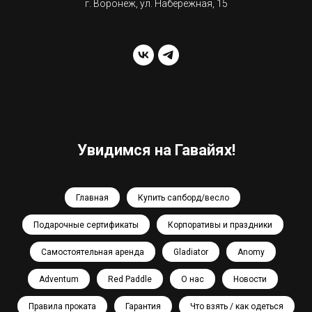
г. Воронеж, ул. Набережная, 15
Увидимся на Гавайях!
Главная
Купить сапборд/весло
Подарочные сертификаты
Корпоративы и праздники
Самостоятельная аренда
Gladiator
Anomy
Adventum
Red Paddle
О нас
Новости
Правила проката
Гарантия
Что взять / как одеться